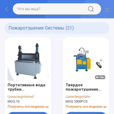
Пожаротушение Системы
(21)
Портативные вода
Твердое
трубки
пожаротушение
обнаружения огня/
цилиндра системы
Цена:
negotiated
Цена:
Negotiate
пена/сухой
m низкопробное
MOQ:
10
MOQ:
1000PCS
химикат/СО2/
формируя машину с
другие
ручкой 1750mm
Получить последнюю цену
Получить последнюю цену
пожаротушение