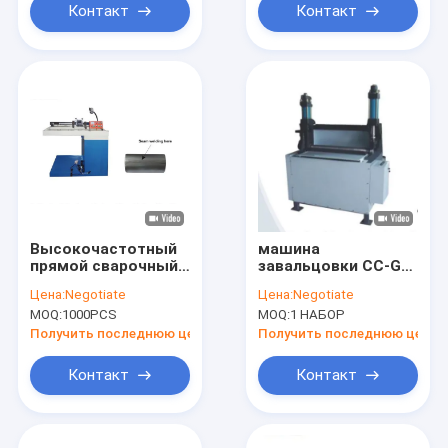
агента
Контакт
Контакт
Высокочастотный
машина
прямой сварочный
завальцовки CC-GF-
аппарат шва для
JY цилиндра
Цена:
Negotiate
Цена:
Negotiate
делать цилиндра
огнетушителя
MOQ:
1000PCS
MOQ:
1 НАБОР
огнетушителя
порошка 5kw 220V
сухая
Получить последнюю цену
Получить последнюю цену
Контакт
Контакт