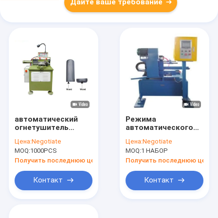
Дайте ваше требование
автоматический
Режима
огнетушитель
автоматического
цилиндра 440V
управления сухое
Цена:
Negotiate
Цена:
Negotiate
делая
системы порошка
MOQ:
1000PCS
MOQ:
1 НАБОР
производственную
пожаротушение
линию машины
автомата для резки
Получить последнюю цену
Получить последнюю цену
CC-GF-QG трубы
Контакт
Контакт