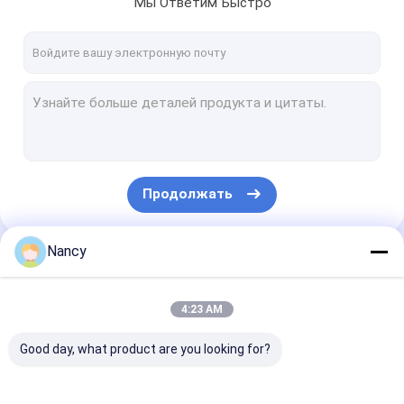
Мы Ответим Быстро
Путешествие фабрики
Проверка качества
Свяжитесь мы
Новости
Случаи
Продолжать
Nancy
Сухой огнетушитель порошка
Наши Категории
Огнетушитель СО2
4:23 AM
Огнетушитель воды
Good day, what product are you looking for?
Пеногонный огнетушитель