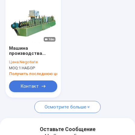
Машина
производства
трубы CC-GF-ZG
Цена:
Negotiate
для сухого
MOQ:
1 НАБОР
огнетушителя 220V
Получить последнюю цену
Контакт
Дом
Осмотрите больше
Продукты
О нас
Оставьте Сообщение