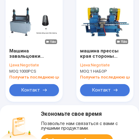
Машина
машина прессы
завальцовки
края стороны
цилиндра гасителя
двойника 5kw для
Цена:
Negotiate
Цена:
Negotiate
автоматического
сухого цилиндра
MOQ:
1000PCS
MOQ:
1 НАБОР
огня упакованная с
CC-GF-ZYJ порошка
деревянными
Получить последнюю цену
Получить последнюю цену
случаями
Контакт
Контакт
Экономьте свое время
Позвольте нам связаться с вами с
лучшими продуктами.