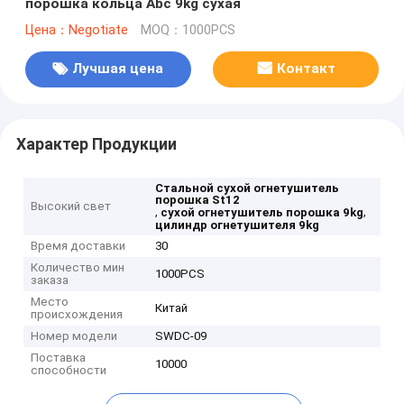
порошка кольца Abc 9kg сухая
Цена：Negotiate
MOQ：1000PCS
Лучшая цена
Контакт
Характер Продукции
Стальной сухой огнетушитель
порошка St12
Высокий свет
,
,
сухой огнетушитель порошка 9kg
цилиндр огнетушителя 9kg
Время доставки
30
Количество мин
1000PCS
заказа
Место
Китай
происхождения
Номер модели
SWDC-09
Поставка
10000
способности