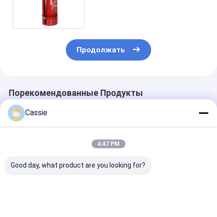
порошка кольца Abc 9kg
сухая
Продолжать
Порекомендованные Продукты
Cassie
4:47 PM
Good day, what product are you looking for?
13.5bar
Автомобильный
Более 8 секун
сертифицированный
химический
Время разряд
сухой порошковый
огнетушитель
Сухой порош
огнетушитель 10LB
высокого давления
огнетушител
мощностью 1-12 кг
Решение пож