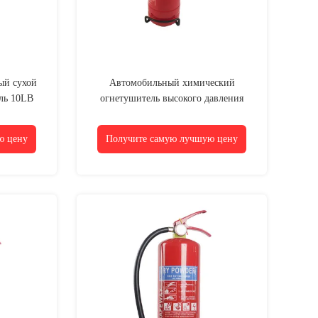
ый сухой
Автомобильный химический
ль 10LB
огнетушитель высокого давления
мощностью 1-12 кг
ю цену
Получите самую лучшую цену