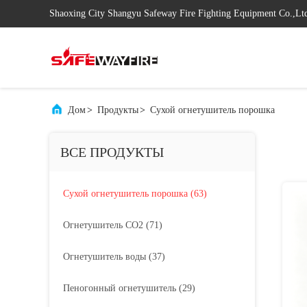
Shaoxing City Shangyu Safeway Fire Fighting Equipment Co.,Lt
Дом
>
Продукты
>
Сухой огнетушитель порошка
ВСЕ ПРОДУКТЫ
Сухой огнетушитель порошка
(63)
Огнетушитель СО2
(71)
Огнетушитель воды
(37)
Пеногонный огнетушитель
(29)