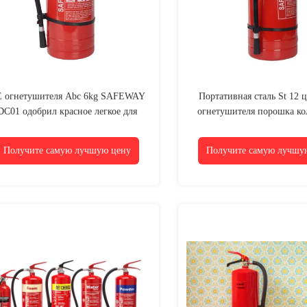
 огнетушителя Abc 6kg SAFEWAY
Портативная сталь St 12 
DC01 одобрил красное легкое для
огнетушителя порошка ко
использования
9kg сухая
Получите самую лучшую цену
Получите самую лучшу