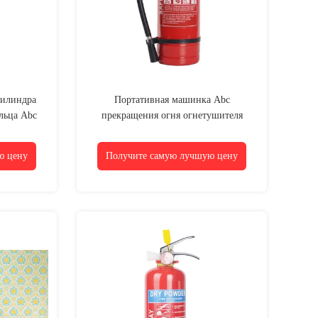
цилиндра
Портативная машинка Abc
льца Abc
прекращения огня огнетушителя
порошка кольца 4kg SAFEWAY
ю цену
Получите самую лучшую цену