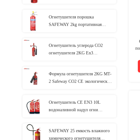
кольца Abc 9kg сухая
Огнетушителя порошка
SAFEWAY 2kg портативная
машинка кольца сухого выпуклая
Огнетушитель углерода СО2
по
огнетушителя 2KG En3
стандартный
Формула огнетушителя 2KG MT-
2 Safeway СО2 CE экологически
безопасная
Огнетушитель CE EN3 10L
водоналивной надул огни
причиненные огнеопасным
газом
SAFEWAY 25 емкость влажного
химического огнетушителя