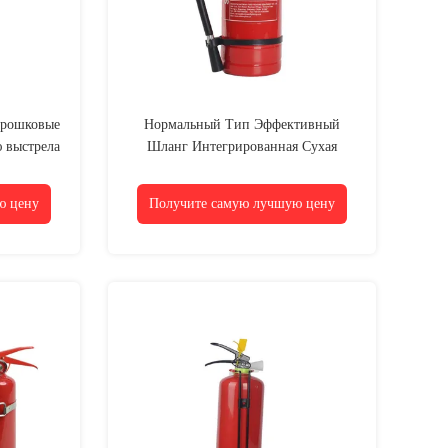
орошковые
Нормальный Тип Эффективный
 выстрела
Шланг Интегрированная Сухая
Химическая Огнетушительная
Система 3 года
ю цену
Получите самую лучшую цену