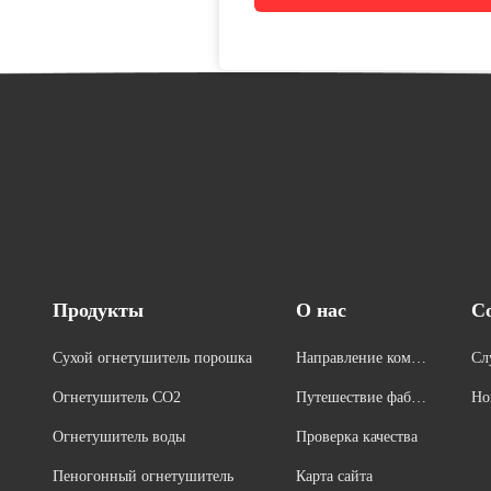
Продукты
О нас
С
Сухой огнетушитель порошка
Направление компа
Сл
нии
Огнетушитель СО2
Путешествие фабри
Но
ки
Огнетушитель воды
Проверка качества
Пеногонный огнетушитель
Карта сайта