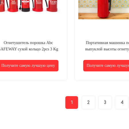
Огнетушитель порошка Abc
Портативная машинка п
SAFEWAY сухой кольцо 2pcs 3 Kg
выпуклой высоты огнет
выпуклое
250mm Abc кольца 1kg 
Получите самую лучшую цену
Получите самую лучшу
1
2
3
4