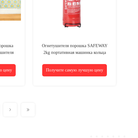
орошка
Огнетушителя порошка SAFEWAY
ушителя
2kg портативная машинка кольца
сухая
сухого выпуклая
ю цену
Получите самую лучшую цену