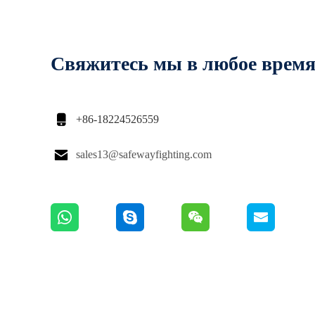
Свяжитесь мы в любое врем

+86-18224526559

sales13@safewayfighting.com