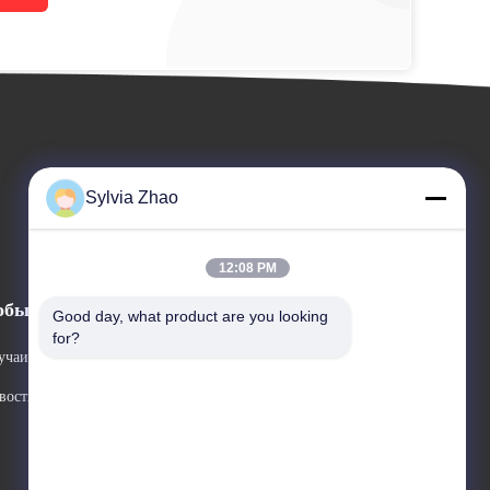
Sylvia Zhao
12:08 PM
обытия
Good day, what product are you looking 
Спросите цитату
for?
учаи
Телефон: +86-18224526559
вости



