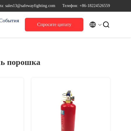
а: sales13@safewayfighting.com
Телефон: +86-18224526559
События


Спросите цитату
ль порошка