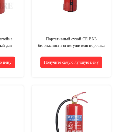
нштейна
Портативный сухой CE EN3
ый для
безопасности огнетушителя порошка
теля
2kg аттестовал не токсическое к
людям
ю цену
Получите самую лучшую цену