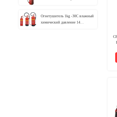
Адвокатуры красная
закодированная 2l
Огнетушитель 1kg -30C влажный
химический давление 14
Адвокатур
CE