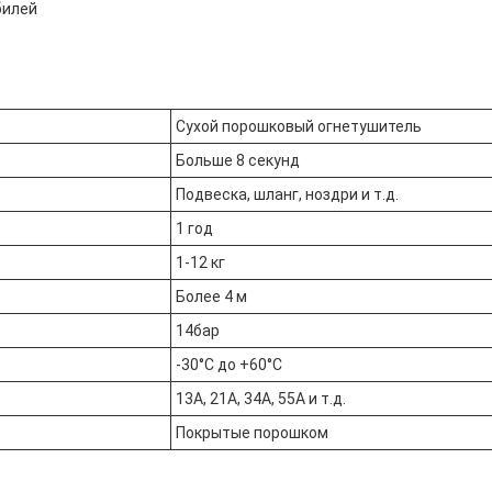
билей
Сухой порошковый огнетушитель
Больше 8 секунд
Подвеска, шланг, ноздри и т.д.
1 год
1-12 кг
Более 4 м
14бар
-30°C до +60°C
13А, 21А, 34А, 55А и т.д.
Покрытые порошком