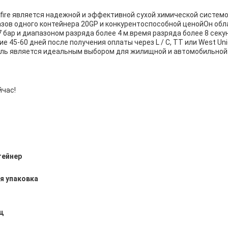
fire является надежной и эффективной сухой химической систем
азов одного контейнера 20GP и конкурентоспособной ценойОн о
 бар и диапазоном разряда более 4 м.время разряда более 8 секу
ие 45-60 дней после получения оплаты через L / C, TT или West 
тель является идеальным выбором для жилищной и автомобильной
йчас!
тейнер
я упаковка
ц