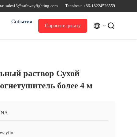
а: sales13@safewayfighting.com
Телефон: +86-18224526559
События


Спросите цитату
ьный раствор Сухой
гнетушитель более 4 м
INA
ewayfire