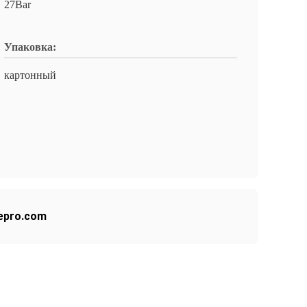
27Bar
Упаковка:
картонный
epro.com