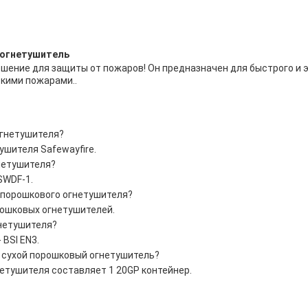
 огнетушитель
ешение для защиты от пожаров! Он предназначен для быстрого и
скими пожарами..
огнетушителя?
ушителя Safewayfire.
нетушителя?
SWDF-1.
о порошкового огнетушителя?
рошковых огнетушителей.
гнетушителя?
 BSI EN3.
а сухой порошковый огнетушитель?
етушителя составляет 1 20GP контейнер.