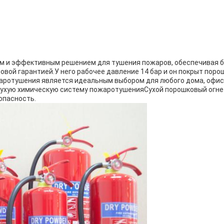
м и эффективным решением для тушения пожаров, обеспечивая б
довой гарантией.У него рабочее давление 14 бар и он покрыт по
аротушения является идеальным выбором для любого дома, офис
сухую химическую систему пожаротушенияСухой порошковый огне
опасность.