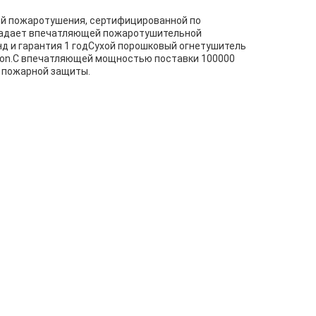
ой пожаротушения, сертифицированной по
бладает впечатляющей пожаротушительной
нд и гарантия 1 годСухой порошковый огнетушитель
Union.С впечатляющей мощностью поставки 100000
 пожарной защиты.