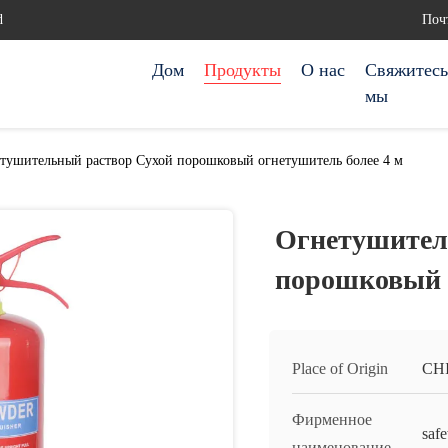
d
Почт
Дом
Продукты
О нас
Свяжитесь
мы
тушительный раствор Сухой порошковый огнетушитель более 4 м
Огнетушител
порошковый о
Place of Origin
CH
Фирменное
saf
наименование