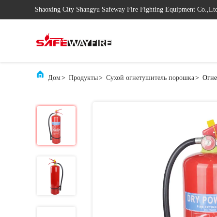
Shaoxing City Shangyu Safeway Fire Fighting Equipment Co.,Lt
Дом
>
Продукты
>
Сухой огнетушитель порошка
>
Огне