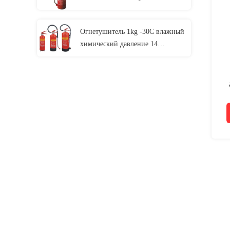
Адвокатуры красная
закодированная 2l
Огнетушитель 1kg -30C влажный
химический давление 14
Адвокатур