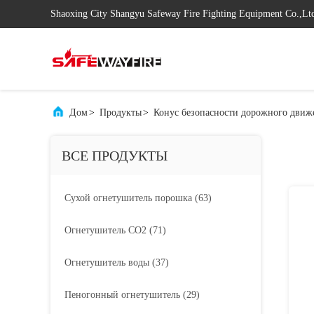
Shaoxing City Shangyu Safeway Fire Fighting Equipment Co.,Lt
Дом
>
Продукты
>
Конус безопасности дорожного движ
ВСЕ ПРОДУКТЫ
Сухой огнетушитель порошка
(63)
Огнетушитель СО2
(71)
Огнетушитель воды
(37)
Пеногонный огнетушитель
(29)