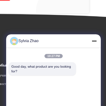
Sylvia Zhao
10:27 PM
обытия
Good day, what product are you looking 
Спросите цитату
for?
учаи
Телефон: +86-18224526559
вости



