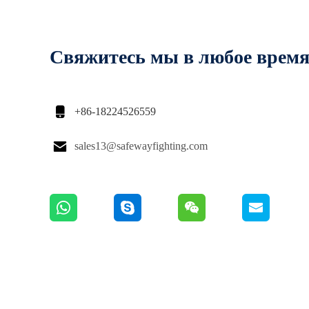
Свяжитесь мы в любое врем

+86-18224526559

sales13@safewayfighting.com