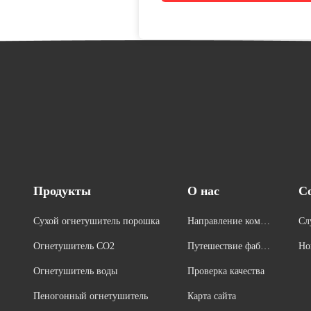
Продукты
О нас
С
Сухой огнетушитель порошка
Направление компа
Сл
нии
Огнетушитель СО2
Путешествие фабри
Но
ки
Огнетушитель воды
Проверка качества
Пеногонный огнетушитель
Карта сайта