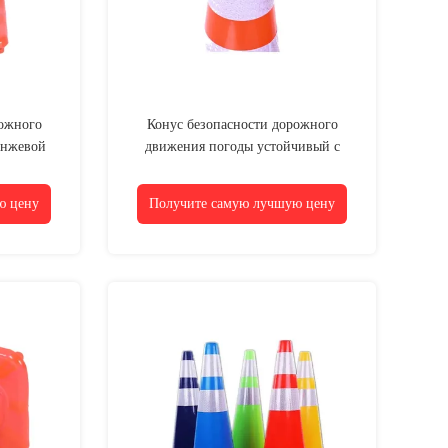
рожного
Конус безопасности дорожного
анжевой
движения погоды устойчивый с
сокий для
утяжеленным низкопробным конусом
хе
движения кольца подъема PVC
ю цену
Получите самую лучшую цену