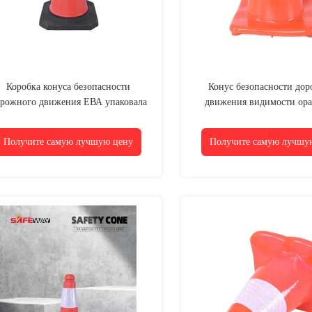
Коробка конуса безопасности
Конус безопасности до
рожного движения ЕВА упаковала
движения видимости ор
видимость 35*35cm
погоды PE устойчивый вы
на открытом возду
Получите самую лучшую цену
Получите самую лучшу