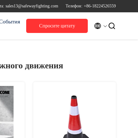
а: sales13@safewayfighting.com
Телефон: +86-18224526559
События


Спросите цитату
ожного движения