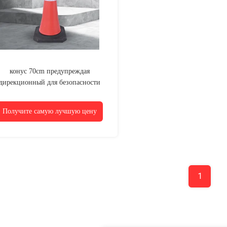
конус 70cm предупреждая
дирекционный для безопасности
дорожного движения с Yes/No
основанием EVA/PVC/EPDM
Получите самую лучшую цену
1