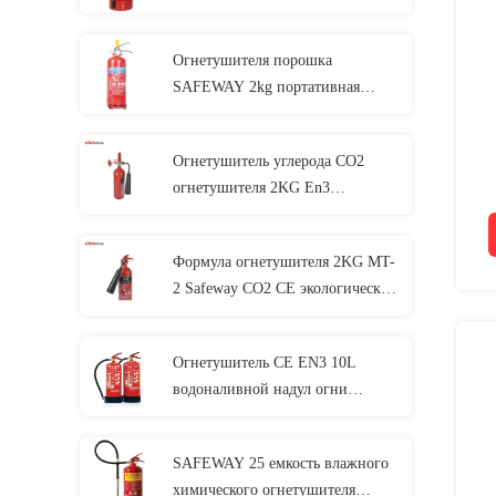
кольца Abc 9kg сухая
Огнетушителя порошка
SAFEWAY 2kg портативная
машинка кольца сухого выпуклая
Огнетушитель углерода СО2
огнетушителя 2KG En3
в
стандартный
Формула огнетушителя 2KG MT-
2 Safeway СО2 CE экологически
безопасная
Огнетушитель CE EN3 10L
водоналивной надул огни
причиненные огнеопасным
газом
SAFEWAY 25 емкость влажного
химического огнетушителя