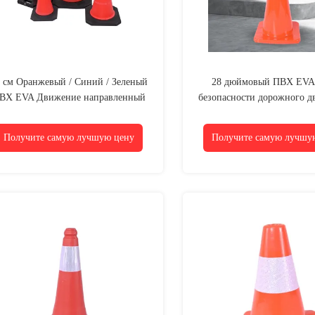
 см Оранжевый / Синий / Зеленый
28 дюймовый ПВХ EVA
ВХ EVA Движение направленный
безопасности дорожного д
онус Для безопасности дорожного
лампой для безопасности 
движения
движения
Получите самую лучшую цену
Получите самую лучшу