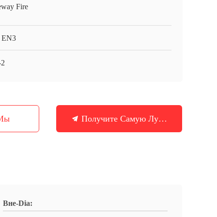
eway Fire
 EN3
-2
 Мы
Получите Самую Лучшую Цену
Вне-Dia: