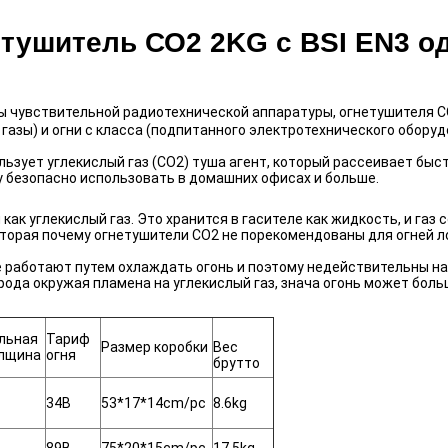
тушитель СО2 2KG с BSI EN3 о
 чувствительной радиотехнической аппаратуры, огнетушителя СО
 газы) и огни c класса (подпитанного электротехнического оборуд
ьзует углекислый газ (СО2) туша агент, который рассеивает быст
у безопасно использовать в домашних офисах и больше.
как углекислый газ. Это хранится в гасителе как жидкость, и газ
оторая почему огнетушители СО2 не порекомендованы для огней л
не работают путем охлаждать огонь и поэтому недействительны на
ода окружая пламена на углекислый газ, знача огонь может больш
льная
Тариф
Размер коробки
Вес
олщина
огня
брутто
34B
53*17*14cm/pc
8.6kg