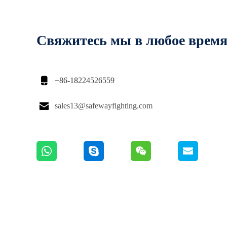
Свяжитесь мы в любое врем

+86-18224526559

sales13@safewayfighting.com