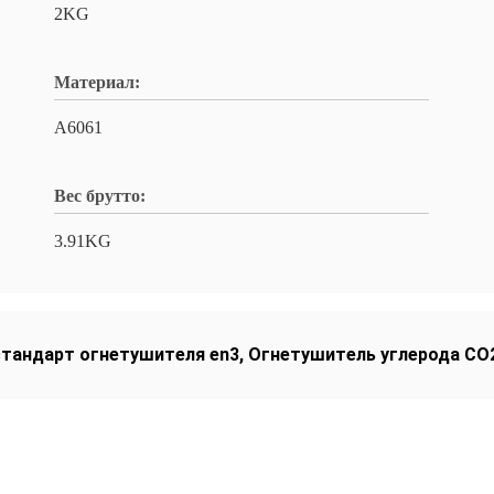
2KG
Материал:
A6061
Вес брутто:
3.91KG
стандарт огнетушителя en3
,
Огнетушитель углерода СО