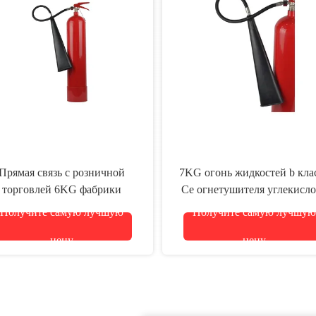
Прямая связь с розничной
7KG огонь жидкостей b кла
торговлей 6KG фабрики
Ce огнетушителя углекисло
SAFEWAY для
газа En3
Получите самую лучшую
Получите самую лучшую
противопожарного
нетушителя СО2 легкого для
цену
цену
использования ISO 9001