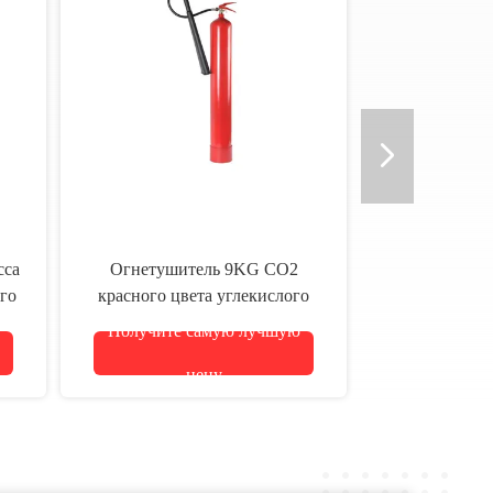
сса
Огнетушитель 9KG СО2
го
красного цвета углекислого
газа 250 Адвокатур
Получите самую лучшую
цену