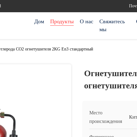
d
Почт
Дом
Продукты
О нас
Свяжитесь
мы
углерода СО2 огнетушителя 2KG En3 стандартный
Огнетушител
огнетушител
Место
Кит
происхождения
Фирменное