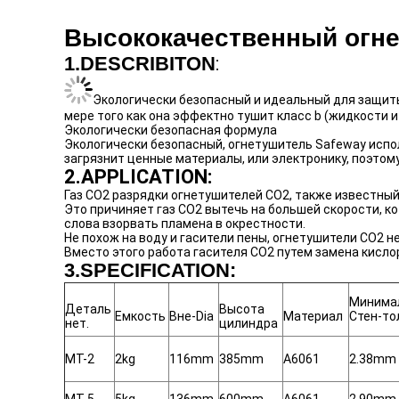
Высококачественный огне
1.DESCRIBITON
:
Экологически безопасный и идеальный для защиты
мере того как она эффектно тушит класс b (жидкости и
Экологически безопасная формула
Экологически безопасный, огнетушитель Safeway испол
загрязнит ценные материалы, или электронику, поэтом
2.APPLICATION:
Газ СО2 разрядки огнетушителей СО2, также известный 
Это причиняет газ СО2 вытечь на большей скорости, к
слова взорвать пламена в окрестности.
Не похож на воду и гасители пены, огнетушители СО2 
Вместо этого работа гасителя СО2 путем замена кислор
3.SPECIFICATION:
Минима
Деталь
Высота
Емкость
Вне-Dia
Материал
Стен-т
нет.
цилиндра
MT-2
2kg
116mm
385mm
A6061
2.38mm