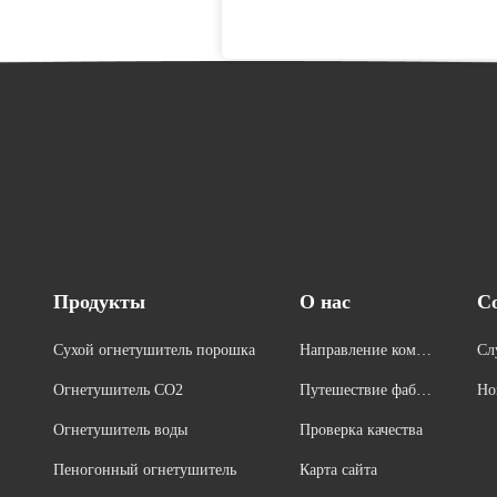
Продукты
О нас
С
Сухой огнетушитель порошка
Направление компа
Сл
нии
Огнетушитель СО2
Путешествие фабри
Но
ки
Огнетушитель воды
Проверка качества
Пеногонный огнетушитель
Карта сайта