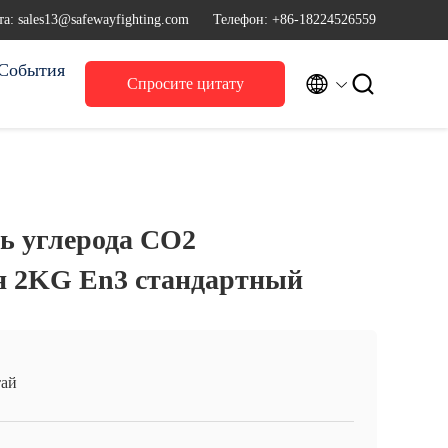
а: sales13@safewayfighting.com
Телефон: +86-18224526559
События


Спросите цитату
ь углерода СО2
я 2KG En3 стандартный
ай