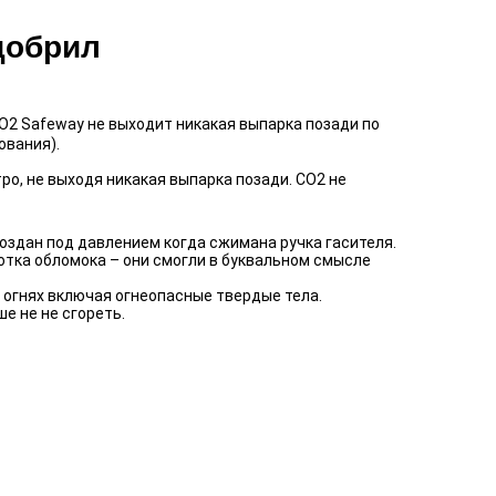
добрил
2 Safeway не выходит никакая выпарка позади по
ования).
ро, не выходя никакая выпарка позади. СО2 не
 создан под давлением когда сжимана ручка гасителя.
отка обломока – они смогли в буквальном смысле
 огнях включая огнеопасные твердые тела.
е не не сгореть.