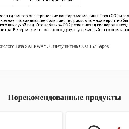
89B
75*20*15cm/pc
17.5kg
ов где много электрические конторские машины. Пары СО2 и гас
 покрывает подавляющее большинство рисков пожара вероятно бы
ого как сухой лед. Это «облако» СО2 режет назад кислород в возду
етра. Ветер может после этого дунуть углекислый газ с огня и п
кислого Газа SAFEWAY
,
Огнетушитель СО2 167 Баров
Порекомендованные продукты