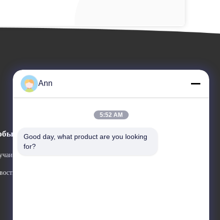
Ann
5:52 AM
обытия
Good day, what product are you looking 
Спросите цитату
for?
учаи
Телефон: +86-18224526559
вости



