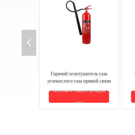
Горячий огнетушитель газа
углекислого газа прямой связи
с розничной торговлей
Получите самую лучшую
фабрики огнетушителя СО2
продажи
цену
ог