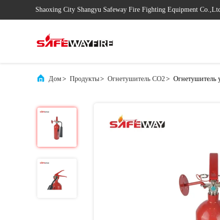
Shaoxing City Shangyu Safeway Fire Fighting Equipment Co.,Lt
Дом
>
Продукты
>
Огнетушитель СО2
>
Огнетушитель 