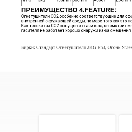
MT-5
5kg
136mm
600mm
A6061
2.90mm
ПРЕИМУЩЕСТВО 4.FEATURE:
Огнетушители СО2 особенно соответствующие для офис
внутренней окружающей среды, по мере того как это
Как только газ СО2 выпущен от гасителя, он смотрит мн
гасителя не работает хорошо снаружи из-за смещения в
Бирки:
Стандарт Огнетушителя 2KG En3
,
Огонь Угле