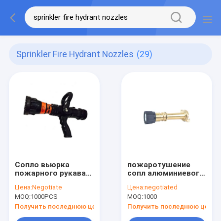
Sprinkler Fire Hydrant Nozzles
(29)
Сопло вьюрка
пожаротушение
пожарного рукава
сопл алюминиевого
уровня ABC сопл
сплава сопла
Цена:
Negotiate
Цена:
negotiated
пожарного
пожарного
MOQ:
1000PCS
MOQ:
1000
гидранта
гидранта расхода
спринклера
потока 90L/Min
Получить последнюю цену
Получить последнюю цену