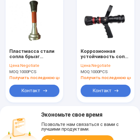
Пластмасса стали
Коррозионная
сопла брызг
устойчивость сопла
двигателя сопл
вьюрка шланга
Цена:
Negotiate
Цена:
Negotiate
пожарного
латунных сопл
MOQ:
1000PCS
MOQ:
1000PCS
гидранта водяного
пожарного
пистолета черная
гидранта Safeway
Получить последнюю цену
Получить последнюю цену
серебряная
Контакт
Контакт
Экономьте свое время
Позвольте нам связаться с вами с
лучшими продуктами.