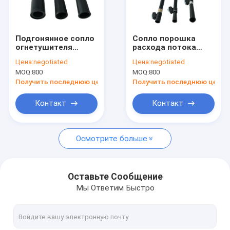
Путешествие фабрики
Проверка качества
Подгонянное сопло
Сопло порошка
огнетушителя
расхода потока
Свяжитесь мы
расхода потока
сопл 90L/min
Цена:
negotiated
Цена:
negotiated
сопла 90L/min
пожарного
MOQ:
800
MOQ:
800
пожарного
гидранта
Новости
гидранта цвета
алюминиевого
Получить последнюю цену
Получить последнюю цену
сплава магнитное
сухое
Случаи
Контакт
Контакт
Осмотрите больше
Сухой огнетушитель порошка
Огнетушитель СО2
Оставьте Сообщение
Мы Ответим Быстро
Огнетушитель воды
Пеногонный огнетушитель