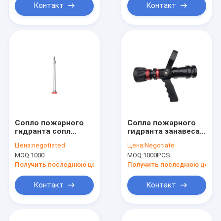
Контакт
Контакт
Сопло пожарного
Сопла пожарного
гидранта сопл
гидранта занавеса
защиты от огня
воды выпускают
Цена:
negotiated
Цена:
Negotiate
NPT стальное для
струю сопло
MOQ:
1000
MOQ:
1000PCS
пожаротушения
водяного пистолета
спринклера брызг
Получить последнюю цену
Получить последнюю цену
стальное
Контакт
Контакт