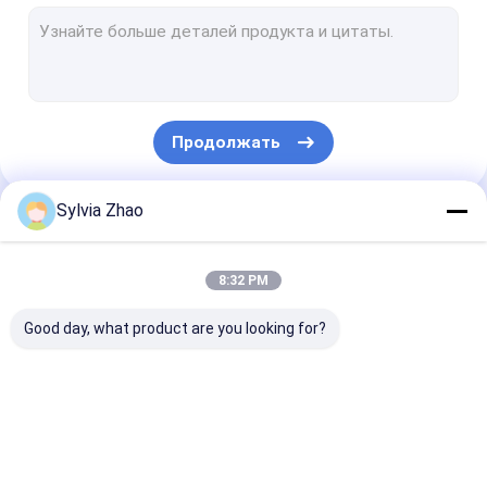
Не магнитный огнетушитель
Влажный химический огнетушитель
Сопла пожарного гидранта
Продолжать
Шкафы пожарного рукава
Вьюрок пожарного рукава
Sylvia Zhao
Наши Категории
Шланг пожарного гидранта
8:32 PM
Машина Refill огнетушителя
Good day, what product are you looking for?
Пожаротушение системы
Пустой цилиндр огнетушителя
Сухой
Огнетушитель СО2
Огнетушител
Противопожарные оборудования
огнетушитель
порошка