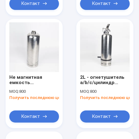
Контакт
Контакт
Не магнитная
2L - огнетушитель
емкость
a/b/c/цилиндр
2L/3L/4L/6L/9L/12L/50L
нержавеющей
MOQ:
800
MOQ:
800
огнетушителя
стали 50L d/e/
Получить последнюю цену
Получить последнюю цену
нержавеющей
класса 1.2mm f
стали
Контакт
Контакт