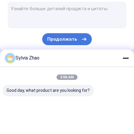
Не магнитный огнетушитель
Влажный химический огнетушитель
Сопла пожарного гидранта
Продолжать
Шкафы пожарного рукава
Вьюрок пожарного рукава
Sylvia Zhao
Наши Категории
Шланг пожарного гидранта
3:06 AM
Машина Refill огнетушителя
Good day, what product are you looking for?
Пожаротушение системы
Пустой цилиндр огнетушителя
Сухой
Огнетушитель СО2
Огнетушител
Противопожарные оборудования
огнетушитель
порошка