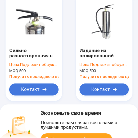
Сильно
Издание из
разносторонняя не
полированной
магнитная емкость
нержавеющей
Цена:
Подлежит обсуждению
Цена:
Подлежит обсуждению
нержавеющей
стали с
MOQ:
500
MOQ:
500
стали 6Л
немагнитным
огнетушителя
огнетушителем 6Л
Получить последнюю цену
Получить последнюю цену
стальное
Контакт
Контакт
Экономьте свое время
Позвольте нам связаться с вами с
лучшими продуктами.