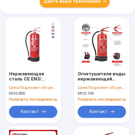
Дайте ваше требование
Нержавеющая
Огнетушителя воды
сталь CE EN3/
нержавеющей
огнетушитель воды
стали/углерода
Цена:
Подлежит обсуждению
Цена:
Подлежит обсуждению
стали углерода для
стальной тип
MOQ:
800
MOQ:
100
класса защита от
клапана
огня
материального
Получить последнюю цену
Получить последнюю цену
латунный
Контакт
Контакт