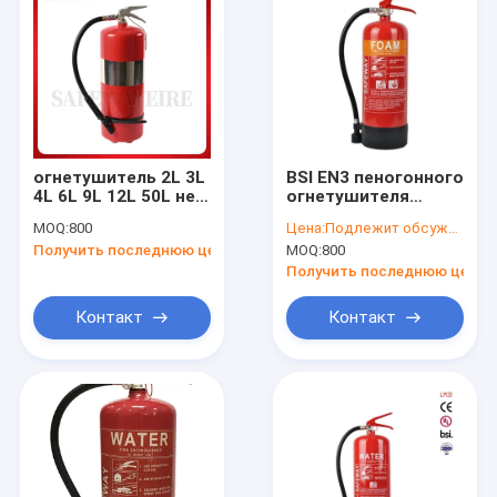
огнетушитель 2L 3L
BSI EN3 пеногонного
4L 6L 9L 12L 50L не
огнетушителя
магнитный с
нержавеющей
MOQ:
800
Цена:
Подлежит обсуждению
клапаном латуни/
стали 10L
Получить последнюю цену
MOQ:
800
нержавеющей
аттестовал тип
стали
огнетушитель пены
Получить последнюю цену
Контакт
Контакт
Дом
Продукты
О нас