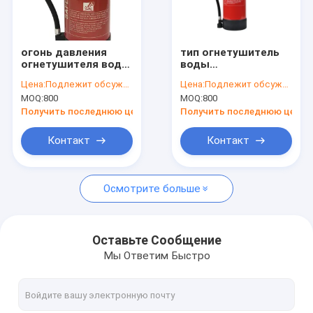
Путешествие фабрики
Проверка качества
огонь давления
тип огнетушитель
огнетушителя воды
воды
Свяжитесь мы
6L - туша система
25bar/27.5bar/34bar
Цена:
Подлежит обсуждению
Цена:
Подлежит обсуждению
легкая для
с гарантией 1 года
MOQ:
800
MOQ:
800
использования
Новости
Получить последнюю цену
Получить последнюю цену
Случаи
Контакт
Контакт
Осмотрите больше
Сухой огнетушитель порошка
Огнетушитель СО2
Оставьте Сообщение
Мы Ответим Быстро
Огнетушитель воды
Пеногонный огнетушитель