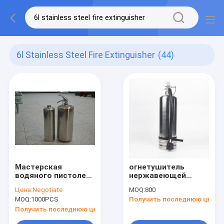
6l Stainless Steel Fire Extinguisher
(44)
Мастерская
огнетушитель
водяного пистолета
нержавеющей
огнетушителя
стали 25bar высота
Цена:
Negotiate
MOQ:
800
нержавеющей
400mm/450mm/500mm/
MOQ:
1000PCS
Получить последнюю цену
стали SS304 6L
Получить последнюю цену