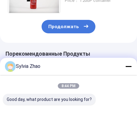
Price： 1 20GP container
внешнего диаметра 140
мм
Продолжать
Порекомендованные Продукты
Sylvia Zhao
8:44 PM
Good day, what product are you looking for?
Картонная
Углеродистая сталь
Огнетушитель
упаковка
Углекислый
углеродистой
Огнетушитель с
диоксид
промышленно
CO2 для
Огнетушитель
класса 14 - 1
температурного
Температурный
Лучшая цена
Лучшая цена
Лучшая ц
диапазона от -30 до
диапазон от -30°C