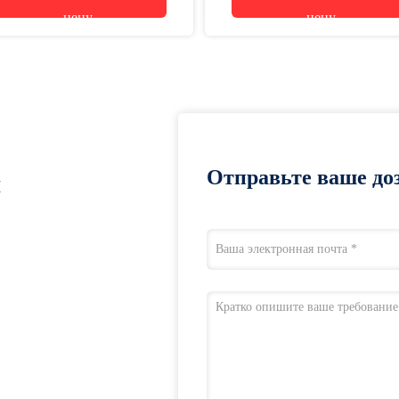
цену
цену
Отправьте ваше доз
я