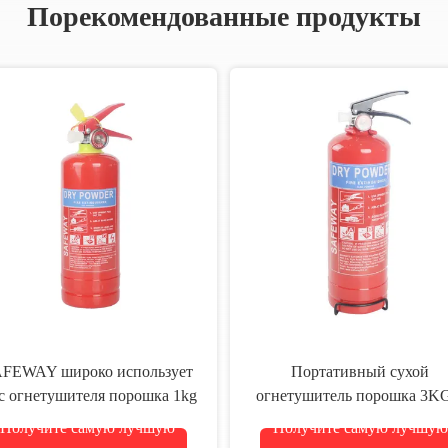
Порекомендованные продукты
FEWAY широко использует
Портативный сухой
c огнетушителя порошка 1kg
огнетушитель порошка 3KG
0.9mm толстый
Lbs класса a Abc
Получите самую лучшую
Получите самую лучшую