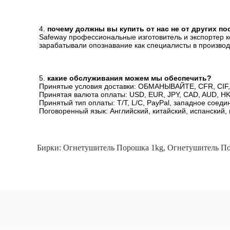
4. 
почему должны вы купить от нас не от других п
Safeway профессиональные изготовитель и экспортер к
зарабатывали опознавание как специалисты в производ
5. 
какие обслуживания можем мы обеспечить?
Принятые условия доставки: ОБМАНЫВАЙТЕ, CFR, CIF, 
Принятая валюта оплаты: USD, EUR, JPY, CAD, AUD, HK
Принятый тип оплаты: T/T, L/C, PayPal, западное соеди
Поговоренный язык: Английский, китайский, испанский,
Бирки:
Огнетушитель Порошка 1kg
,
Огнетушитель По