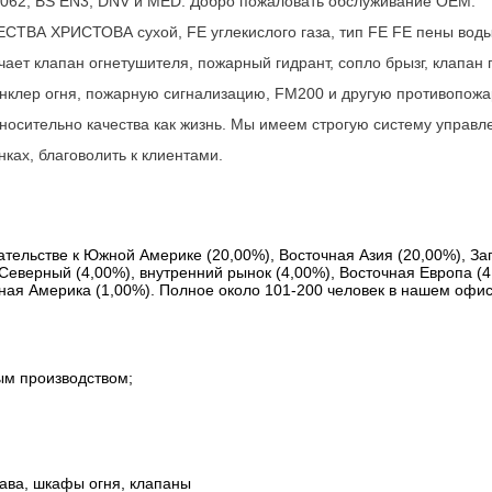
0062, BS EN3, DNV и MED. Добро пожаловать обслуживание OEM.
ВА ХРИСТОВА сухой, FE углекислого газа, тип FE FE пены воды, 
ет клапан огнетушителя, пожарный гидрант, сопло брызг, клапан 
инклер огня, пожарную сигнализацию, FM200 и другую противопожа
носительно качества как жизнь. Мы имеем строгую систему управл
ках, благоволить к клиентами.
ательстве к Южной Америке (20,00%), Восточная Азия (20,00%), За
Северный (4,00%), внутренний рынок (4,00%), Восточная Европа (4
ьная Америка (1,00%). Полное около 101-200 человек в нашем офис
ым производством;
ава, шкафы огня, клапаны