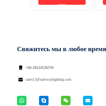
цену
Свяжитесь мы в любое врем

+86-18224526559

sales13@safewayfighting.com