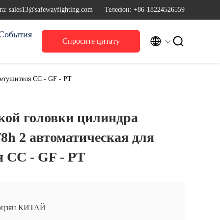
а: sales13@safewayfighting.com
Телефон: +86-18224526559
События


Спросите цитату
етушителя CC - GF - PT
кой головки цилиндра
/8h 2 автоматическая для
 CC - GF - PT
эцзян КИТАЙ