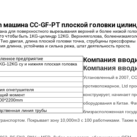
 машина CC-GF-PT плоской головки цилин
ана для поверхностного вырезывания верхней и более низкой голо
го чтобы
быть 1KG-
цилиндр
12
KG. Верхняяголова, болеенизкаяго
.Two двигая
, длина плоской головки точна, струбцины прессформы 
ия длинна, устойчива и сильна режа, штат деятельность проста.
Компания ввод
ленное предприятие
1KG-12KG cy и нижняя плоская головка
Компания ввод
Установленный в 2007, CO
противопожарное, Ltd про
ия огнетушителя
конструирует, начинает п
щий момент
000*2200mm
оборудования в Китае. Ф
дственная линия трубы
близрасположенная госуда
ранспортом. Покрывает зону 10,000m3 с 100 работниками. Также 