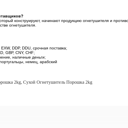
оставщиков?
оторый конструируют, начинают продукцию огнетушителя и противо
стве огнетушителя.
EXW, DDP, DDU, срочная поставка;
D, GBP, CNY, CHF;
нение, наличные деньги;
 португальцы, немец, арабский
рошка 2kg
,
Сухой Огнетушитель Порошка 2kg