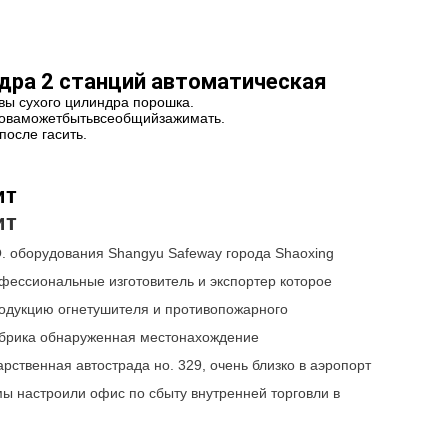
дра 2 станций автоматическая
вы сухого цилиндра порошка.
ловаможетбытьвсеобщийзажимать.
после гасить.
ит
ит
. оборудования Shangyu Safeway города Shaoxing
фессиональные изготовитель и экспортер которое
родукцию огнетушителя и противопожарного
абрика обнаруженная местонахождение
рственная автострада но. 329, очень близко в аэропорт
мы настроили офис по сбыту внутренней торговли в