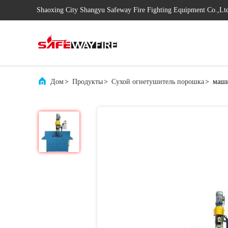
Shaoxing City Shangyu Safeway Fire Fighting Equipment Co.,Lt
Дом
>
Продукты
>
Сухой огнетушитель порошка
>
маши