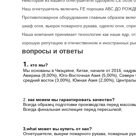
Некоторый из нашего огнетушителя одобрило CE 0036 
Наш огнетушитель включить FE порошка ABC ДО РОЖДЕСТ
Противопожарное оборудование главным образом включа
шкаф огня, вьюрок пожарного рукава, одеяло огня, спр
Наша компания принимает технологию как наше ядр, от
хорошую репутацию в отечественном и иностранных рын
вопросы и ответы
1. 
кто мы?
Мы основаны в Чжэцзяне, Китае, начале от 2016, надув
Америка (8,00%), Юго-Восточная Азия (5,00%), Северн 
средний восток (3,00%), Южная Азия (2,00%), Централ
2. 
как можем мы гарантировать качество?
Всегда образец подготовки производства перед массов
Всегда финальная инспекция перед пересылкой;
3.what может вы купить от нас?
Огнетушители, вьюрки пожарного рукава, пожарные рук