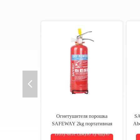
Огнетушителя порошка
SA
SAFEWAY 2kg портативная
Ab
машинка кольца сухого
Получите самую лучшую
выпуклая