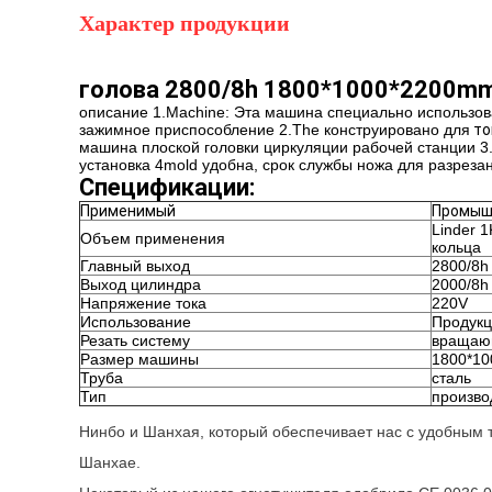
Характер продукции
голова 2800/8h 1800*1000*2200mm
описание 1.Machine: Эта машина специально использов
зажимное приспособление 2.The конструировано для
то
машина плоской головки
циркуляции рабочей станции 3
установка 4mold удобна, срок службы ножа для разрезан
Спецификации:
Применимый
Промыш
Linder 
Объем применения
кольца
Главный выход
2800/8h
Выход цилиндра
2000/8h
Напряжение тока
220V
Использование
Продукц
Резать систему
вращаю
Размер машины
1800*1
Труба
сталь
Тип
произво
Нинбо и Шанхая, который обеспечивает нас с удобным т
Шанхае.