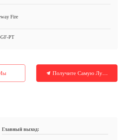
eway Fire
-GF-PT
 Мы
Получите Самую Лучшую Цену
Главный выход: