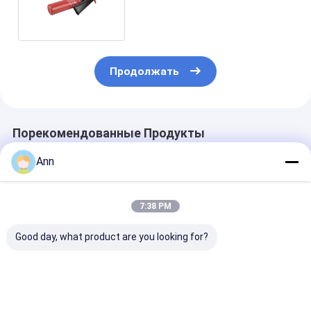
огнетушителя СО2 5KG
Продолжать
Порекомендованные Продукты
Ann
7:38 PM
Good day, what product are you looking for?
Картонная
Огнетушитель из
Углеродистая
упаковка
углеродистой стали
Углекислый
Огнетушитель с
с диоксидом
диоксид
CO2 для
углерода внешнего
Огнетушител
температурного
диаметра 140 мм
Температурн