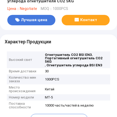
углерода огнетушителя СО2 5KG
Цена：Negotiate
MOQ：1000PCS
Лучшая цена
Контакт
Характер Продукции
,
Огнетушитель СО2 BSI EN3
Портативный огнетушитель СО2
Высокий свет
5KG
,
Огнетушитель углерода BSI EN3
Время доставки
30
Количество мин
1000PCS
заказа
Место
Китай
происхождения
Номер модели
MT-5
Поставка
10000 часть/частей в неделю
способности