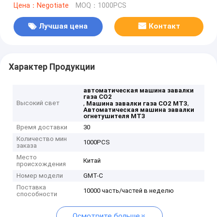
Цена：Negotiate
MOQ：1000PCS
Лучшая цена
Контакт
Характер Продукции
автоматическая машина завалки
газа СО2
Высокий свет
,
,
Машина завалки газа СО2 MT3
Автоматическая машина завалки
огнетушителя MT3
Время доставки
30
Количество мин
1000PCS
заказа
Место
Китай
происхождения
Номер модели
GMT-C
Поставка
10000 часть/частей в неделю
способности
Осмотрите больше