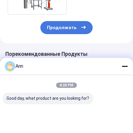
Продолжать
Порекомендованные Продукты
Ann
8:28 PM
Good day, what product are you looking for?
Заполнитель газа
Машина Refill
Сухая машин
машины Refill
огнетушителя Abc
C 1.1KW Refill
огнетушителя СО2
GMF b для
огнетушител
GMT c Safeway
небольшого сухого
порошка
гасителя порошка
небольшой т
Лучшая цена
Лучшая цена
Лучшая ц