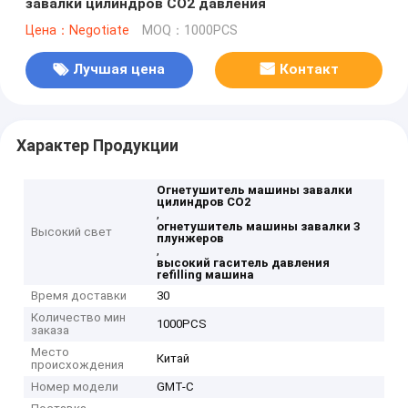
завалки цилиндров СО2 давления
Цена：Negotiate
MOQ：1000PCS
Лучшая цена
Контакт
Характер Продукции
Огнетушитель машины завалки
цилиндров СО2
,
огнетушитель машины завалки 3
Высокий свет
плунжеров
,
высокий гаситель давления
refilling машина
Время доставки
30
Количество мин
1000PCS
заказа
Место
Китай
происхождения
Номер модели
GMT-C