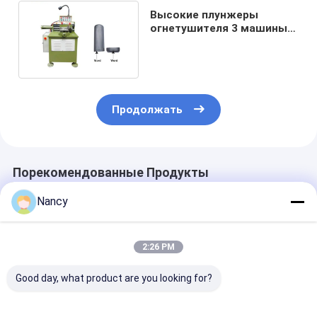
Высокие плунжеры
огнетушителя 3 машины
завалки цилиндров СО2
давления
Продолжать
Порекомендованные Продукты
Nancy
2:26 PM
Good day, what product are you looking for?
Заполнитель газа
Машина Refill
Сухая машин