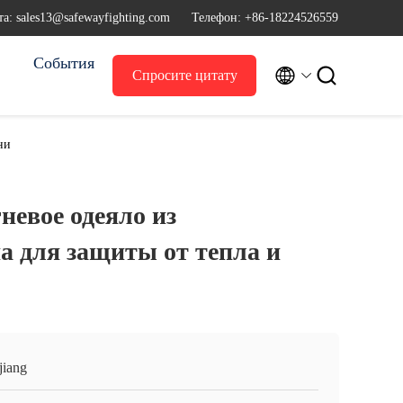
а: sales13@safewayfighting.com
Телефон: +86-18224526559
События


Спросите цитату
ни
гневое одеяло из
а для защиты от тепла и
jiang