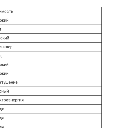
имость
окий
т
окий
инклер
д
окий
окий
етушение
сный
ктроэнергия
да.
да.
да.