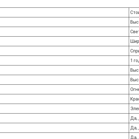
Сто
Выс
Све
Шир
Спр
1 го
Выс
Выс
Огн
Кра
Эле
Да, 
Да, 
Да, 