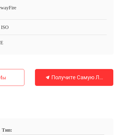
ewayFire
 ISO
FE
Получите Самую Лучшую Цену
 Мы
Тип: