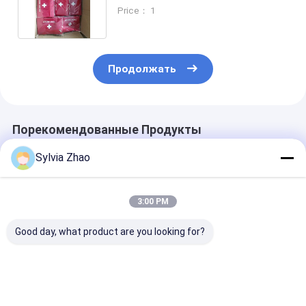
аксессуарами
Price： 1
Продолжать
Порекомендованные Продукты
Sylvia Zhao
3:00 PM
Good day, what product are you looking for?
600D Синий /
4" портативная
Небольшое
Чёрный / Красный
машинка/
медицинское
мешок первой
складная/вися
лечение авар
помощи с 5X5CM
сумка скорой
ситуации
нетканой раны ПАД
помощи с
ПУСКОВОЙ