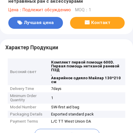
нетравяных ран с аксессуарами
Цена：Подлежит обсуждению
MOQ：1
Лучшая цена
Контакт
Характер Продукции
,
Комплект первой помощи 600D
Первая помощь нетканой раневой
ПЭД
Высокий свет
,
Аварийное одеяло Майлар 130*210
см
Delivery Time
7days
Minimum Order
1
Quantity
Model Number
SW-first aid bag
Packaging Details
Exported standard pack
Payment Terms
L/C TT West Union OA