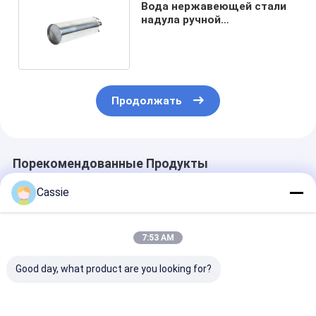
Вода нержавеющей стали
надула ручной
огнетушитель с крюком
стены
Продолжать
Порекомендованные Продукты
Cassie
7:53 AM
Good day, what product are you looking for?
Немагнитное
Алюминиевый
Цилиндричес
оборудование
огнетушитель
огнетушител