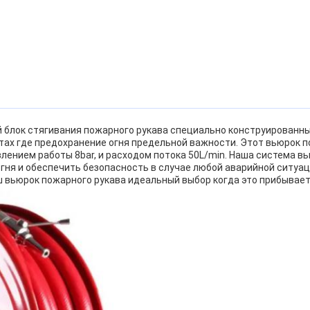
 блок стягивания пожарного рукава специально конструированн
естах где предохранение огня предельной важности. Этот вьюрок 
лением работы 8bar, и расходом потока 50L/min. Наша система в
ня и обеспечить безопасность в случае любой аварийной ситуаци
ш вьюрок пожарного рукава идеальный выбор когда это прибывае