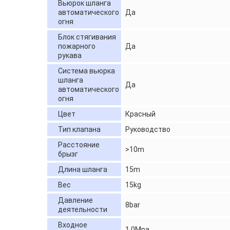
Вьюрок шланга
автоматического
Да
огня
Блок стягивания
пожарного
Да
рукава
Система вьюрка
шланга
Да
автоматического
огня
Цвет
Красный
Тип клапана
Руководство
Расстояние
>10m
брызг
Длина шланга
15m
Вес
15kg
Давление
8bar
деятельности
Входное
1.0Mpa