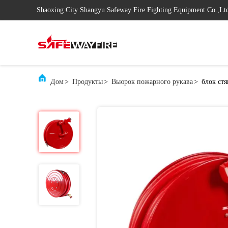
Shaoxing City Shangyu Safeway Fire Fighting Equipment Co.,Lt
Дом
>
Продукты
>
Вьюрок пожарного рукава
>
блок ст