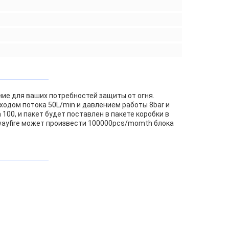
ие для ваших потребностей защиты от огня.
одом потока 50L/min и давлением работы 8bar и
00, и пакет будет поставлен в пакете коробки в
ewayfire может произвести 100000pcs/momth блока