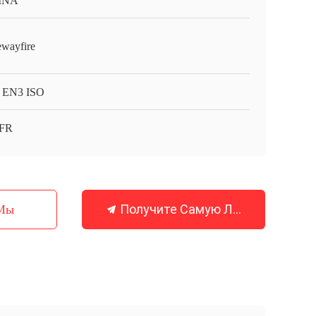
INA
ewayfire
 EN3 ISO
FR
Получите Самую Лучшую Цену
 Мы