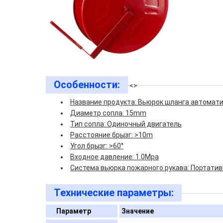
Особенности:
<>
Название продукта: Вьюрок шланга автомати
Диаметр сопла: 15mm
Тип сопла: Одиночный двигатель
Расстояние брызг: >10m
Угол брызг: >60°
Входное давление: 1.0Mpa
Система вьюрка пожарного рукава: Портатив
Технические параметры:
Параметр
Значение