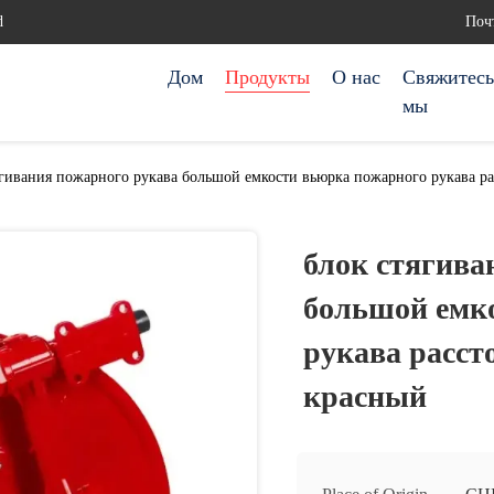
d
Почт
Дом
Продукты
О нас
Свяжитесь
мы
ягивания пожарного рукава большой емкости вьюрка пожарного рукава р
блок стягива
большой емк
рукава расст
красный