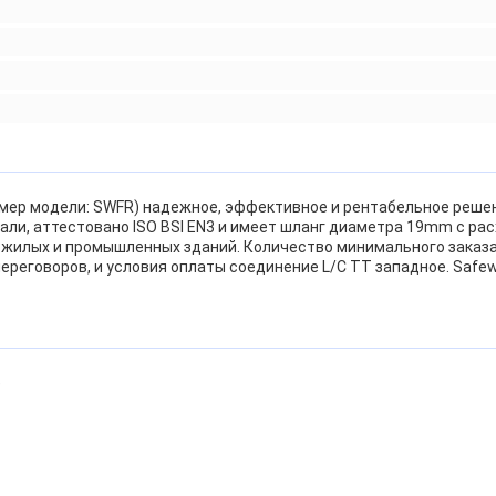
омер модели: SWFR) надежное, эффективное и рентабельное решен
и, аттестовано ISO BSI EN3 и имеет шланг диаметра 19mm с расх
жилых и промышленных зданий. Количество минимального заказа 1
ереговоров, и условия оплаты соединение L/C TT западное. Saf
e