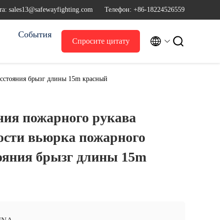
а: sales13@safewayfighting.com
Телефон: +86-18224526559
События


Спросите цитату
асстояния брызг длины 15m красный
ния пожарного рукава
ости вьюрка пожарного
ояния брызг длины 15m