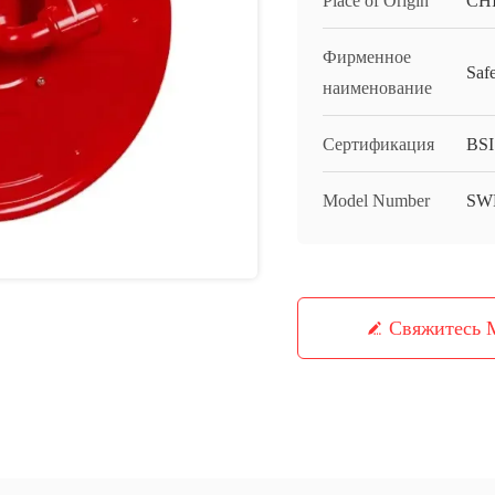
Place of Origin
CH
Фирменное
Saf
наименование
Сертификация
BSI
Model Number
SW
Свяжитесь