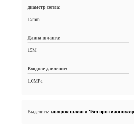
диаметр сопла:
15mm
Длина шланга:
15M
Входное давление:
1.0MPa
вьюрок шланга 15m противопожа
Выделить: