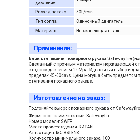
давление
Расход потока
50L/min
Тип сопла
Одиночный двигатель
Материал
Нержавеющая сталь
Применения:
Блок стягивания пожарного рукава
Safewayfire (н
Сделанный с прочным материалом нержавеющей стал
входным давлением 1.0Mpa. Идеальный выбор и для 
пределах 45-60days. Цена могуща быть предметом п
стягивания пожарного рукава.
Изготовление на заказ:
Подгоняйте вьюрок пожарного рукава от Safewayfir
Фирменное наименование: Safewayfire
Номер модели: SWFR
Место происхождения: КИТАЙ
Аттестация: ISO BSI EN3
Количество минимального заказа: 100