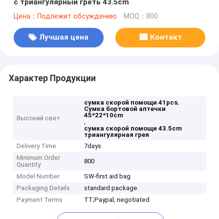
с триангулярный греть 43.5cm
Цена：Подлежит обсуждению
MOQ：800
Лучшая цена
Контакт
Характер Продукции
,
сумка скорой помощи 41pcs
Сумка бортовой аптечки
45*22*10cm
Высокий свет
,
сумка скорой помощи 43.5cm
триангулярная грея
Delivery Time
7days
Minimum Order
800
Quantity
Model Number
SW-first aid bag
Packaging Details
standard package
Payment Terms
TT;Paypal; negotiated