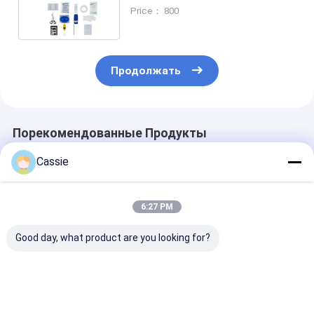
триангулярный греть 43.5cm
Price： 800
Продолжать
Порекомендованные Продукты
Cassie
6:27 PM
Good day, what product are you looking for?
600D Синий /
45x22x10 см.
4" портативн
Чёрный / Красный
Сборник первой
машинка/
мешок первой
помощи для
складная/вис
помощи с 5X5CM
нетравяных ран с
сумка скорой
нетканой раны ПАД
аксессуарами
помощи с