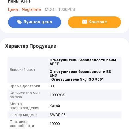
пены AFFF
Цена：Negotiate
MOQ：1000PCS
Лучшая цена
Контакт
Характер Продукции
Огнетушитель безопасности пены
AFFF
,
Высокий свет
Огнетушитель безопасности BS
EN3
,
Огнетушитель 5kg ISO 9001
Время доставки
30
Количество мин
1000PCS
заказа
Место
Китай
происхождения
Номер модели
SWDF-05
Поставка
10000
способности