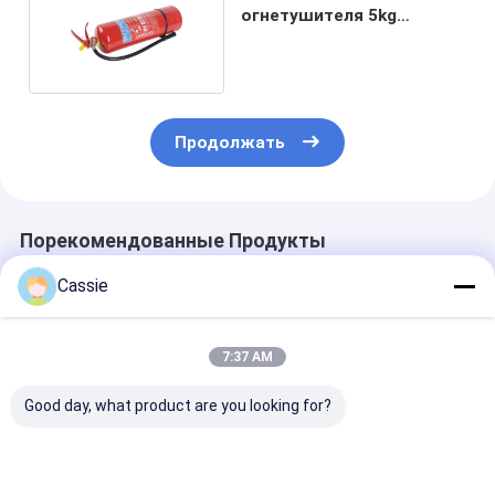
огнетушителя 5kg
безопасности пены AFFF
Продолжать
Порекомендованные Продукты
Cassie
7:37 AM
Good day, what product are you looking for?
Температурный
1 - 12L
Нержавеюща
диапазон -20C-60C
Нержавеющая
сталь Пустой
Испытательное
сталь пустой
огнетушител