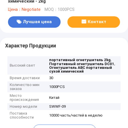
химический - 2kg
Цена：Negotiate
MOQ：1000PCS
Лучшая цена
Контакт
Характер Продукции
,
портативный огнетушитель 2kg
,
Портативный огнетушитель DC01
Высокий свет
Огнетушитель ABC портативный
сухой химический
Время доставки
30
Количество мин
1000PCS
заказа
Место
Китай
происхождения
Номер модели
SWWF-09
Поставка
10000 часть/частей в неделю
способности