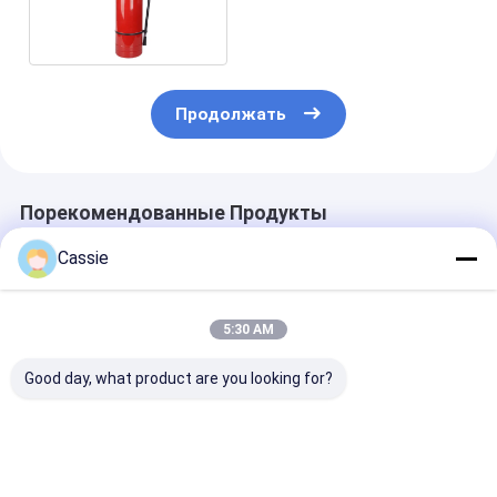
химический - 2kg
Продолжать
Порекомендованные Продукты
Cassie
5:30 AM
Good day, what product are you looking for?
13.5bar
Автомобильный
Более 8 секун
сертифицированный
химический
Время разряд
сухой порошковый
огнетушитель
Сухой порош
огнетушитель 10LB
высокого давления
огнетушител
мощностью 1-12 кг
Решение пож